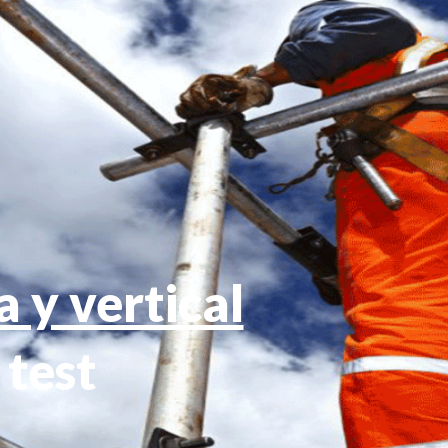
a y vertical
 test