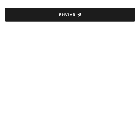
ENVIAR
COPYRIGHT © 2022 ENRIQUE CENTRO DE FORMACIÓN
HECHO CON
PARA TI
INFORMACIÓN LEGAL